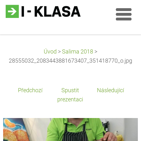
Úvod
>
Salima 2018
>
28555032_2083443881673407_351418770_o.jpg
Předchozí
Spustit
Následující
prezentaci